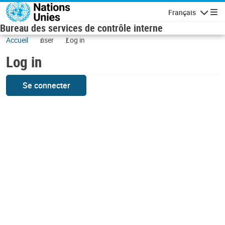
Skip to main content
Français
Navigatio
Bureau des services de contrôle interne
Accueil
user
Log in
Log in
Se connecter