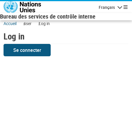
Skip to main content
Français
Navigatio
Bureau des services de contrôle interne
Accueil
user
Log in
Log in
Se connecter