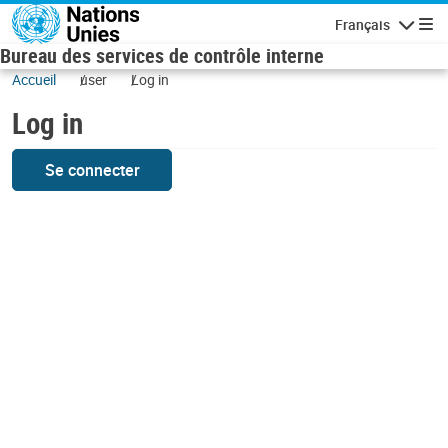
Skip to main content
Français
Navigatio
Bureau des services de contrôle interne
Accueil
user
Log in
Log in
Se connecter