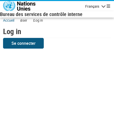
Skip to main content
Français
Navigatio
Bureau des services de contrôle interne
Accueil
user
Log in
Log in
Se connecter