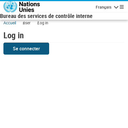
Skip to main content
Français
Navigatio
Bureau des services de contrôle interne
Accueil
user
Log in
Log in
Se connecter