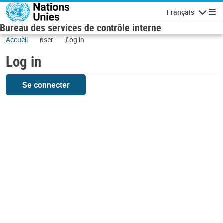
Skip to main content
Français
Navigatio
Bureau des services de contrôle interne
Accueil
user
Log in
Log in
Se connecter