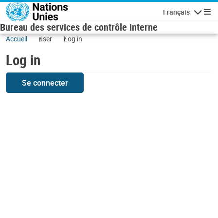
Skip to main content
Français
Navigatio
Bureau des services de contrôle interne
Accueil
user
Log in
Log in
Se connecter