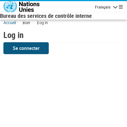
Skip to main content
Français
Navigatio
Bureau des services de contrôle interne
Accueil
user
Log in
Log in
Se connecter