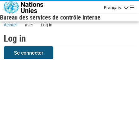
Skip to main content
Français
Navigatio
Bureau des services de contrôle interne
Accueil
user
Log in
Log in
Se connecter