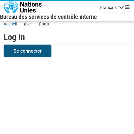
Skip to main content
Français
Navigatio
Bureau des services de contrôle interne
Accueil
user
Log in
Log in
Se connecter