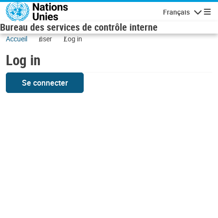
Skip to main content
Français
Navigatio
Bureau des services de contrôle interne
Accueil
user
Log in
Log in
Se connecter