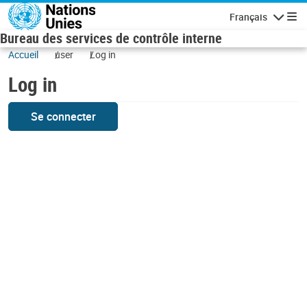
Skip to main content
Français
Navigatio
Bureau des services de contrôle interne
Accueil
user
Log in
Log in
Se connecter