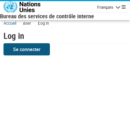
Skip to main content
Français
Navigatio
Bureau des services de contrôle interne
Accueil
user
Log in
Log in
Se connecter