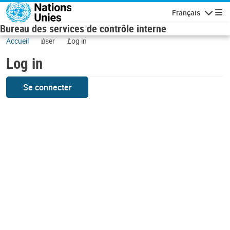
Skip to main content
Français
Navigatio
Bureau des services de contrôle interne
Accueil
user
Log in
Log in
Se connecter