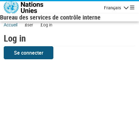
Skip to main content
Français
Navigatio
Bureau des services de contrôle interne
Accueil
user
Log in
Log in
Se connecter