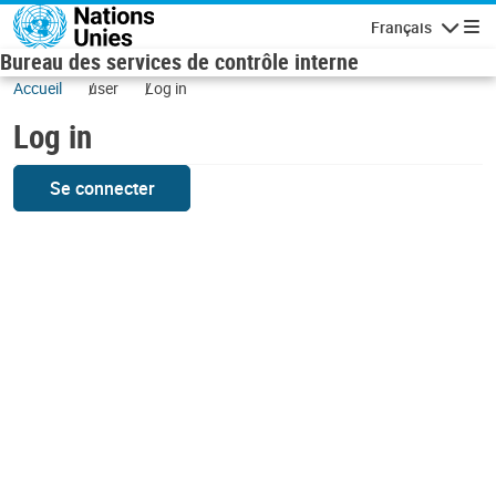
Skip to main content
Français
Navigatio
Bureau des services de contrôle interne
Accueil
user
Log in
Log in
Se connecter