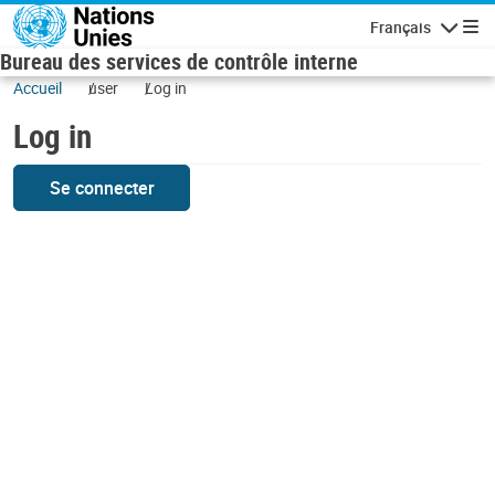
Skip to main content
Français
Navigatio
Bureau des services de contrôle interne
Accueil
user
Log in
Log in
Se connecter