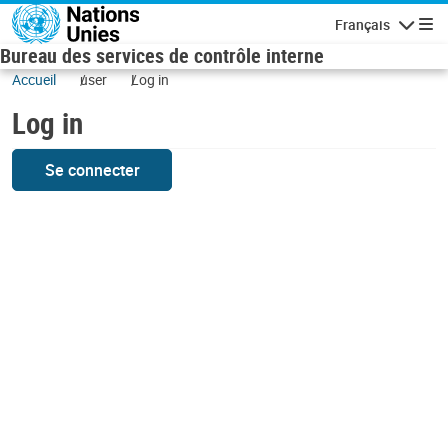
Skip to main content
Français
Navigatio
Bureau des services de contrôle interne
Accueil
user
Log in
Log in
Se connecter