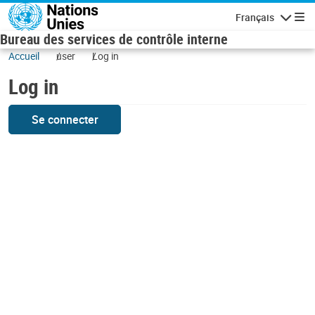
Skip to main content
Français
Navigatio
Bureau des services de contrôle interne
Accueil
user
Log in
Log in
Se connecter