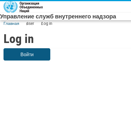
Skip to main content
Управление служб внутреннего надзора
Главная
user
Log in
Log in
Войти