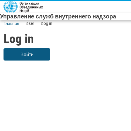
Skip to main content
Управление служб внутреннего надзора
Главная
user
Log in
Log in
Войти