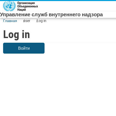
Skip to main content
Управление служб внутреннего надзора
Главная
user
Log in
Log in
Войти