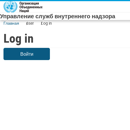
Skip to main content
Управление служб внутреннего надзора
Главная
user
Log in
Log in
Войти