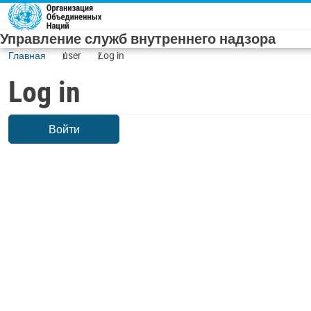
Skip to main content
Управление служб внутреннего надзора
Главная
user
Log in
Log in
Войти