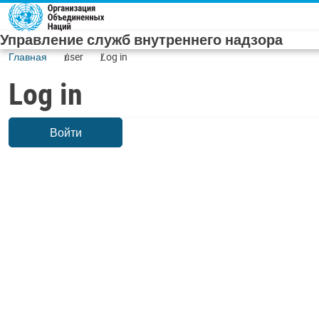
Skip to main content
Управление служб внутреннего надзора
Главная
user
Log in
Log in
Войти