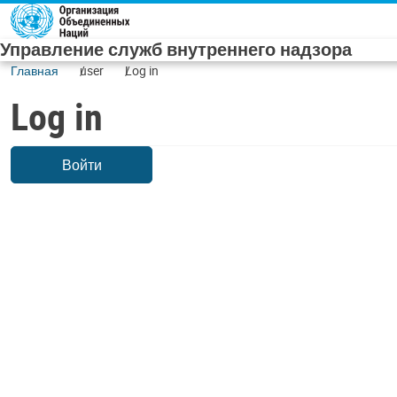
Skip to main content
Управление служб внутреннего надзора
Главная
user
Log in
Log in
Войти