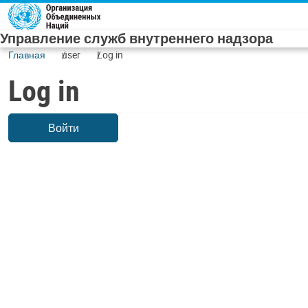
Skip to main content
Управление служб внутреннего надзора
Главная
user
Log in
Log in
Войти