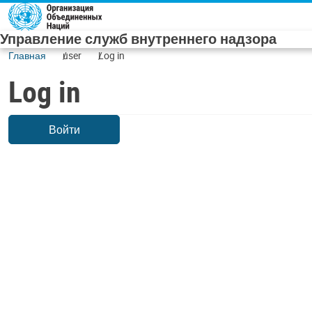
Skip to main content
Управление служб внутреннего надзора
Главная
user
Log in
Log in
Войти