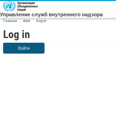
Skip to main content
Управление служб внутреннего надзора
Главная
user
Log in
Log in
Войти