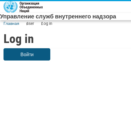
Skip to main content
Управление служб внутреннего надзора
Главная
user
Log in
Log in
Войти