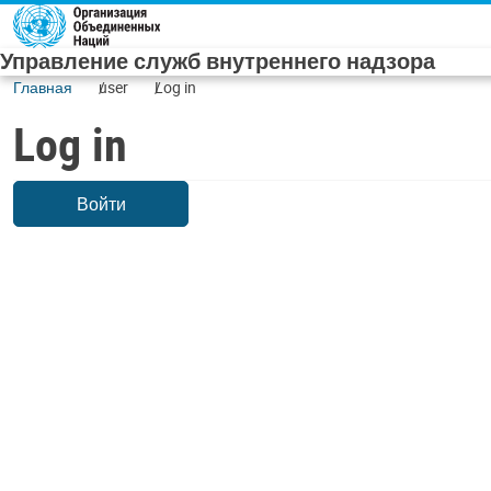
Skip to main content
Управление служб внутреннего надзора
Главная
user
Log in
Log in
Войти