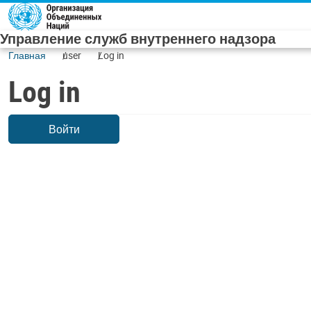
Skip to main content
Управление служб внутреннего надзора
Главная
user
Log in
Log in
Войти