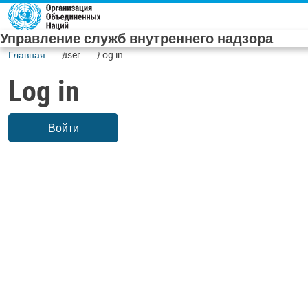
Skip to main content
Управление служб внутреннего надзора
Главная
user
Log in
Log in
Войти