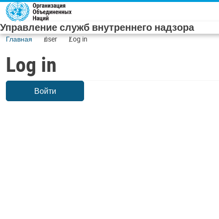
Skip to main content
Управление служб внутреннего надзора
Главная
user
Log in
Log in
Войти