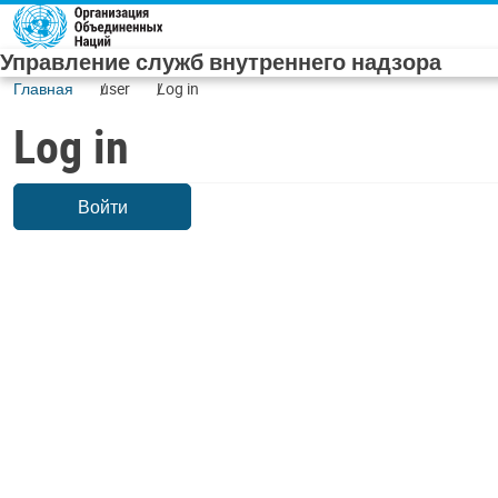
Skip to main content
Управление служб внутреннего надзора
Главная
user
Log in
Log in
Войти