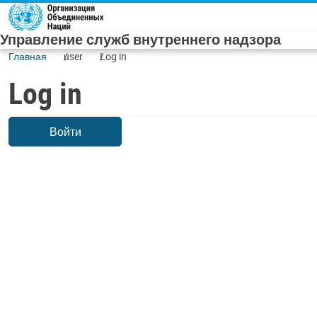
Skip to main content
Управление служб внутреннего надзора
Главная
user
Log in
Log in
Войти