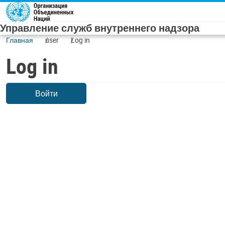
Skip to main content
Управление служб внутреннего надзора
Главная
user
Log in
Log in
Войти