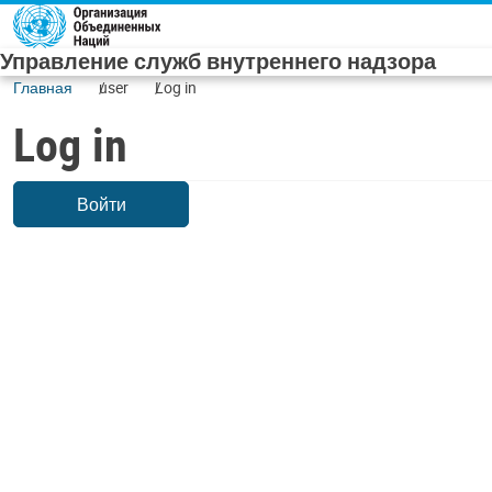
Skip to main content
Управление служб внутреннего надзора
Главная
user
Log in
Log in
Войти