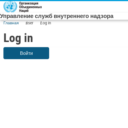
Skip to main content
Управление служб внутреннего надзора
Главная
user
Log in
Log in
Войти