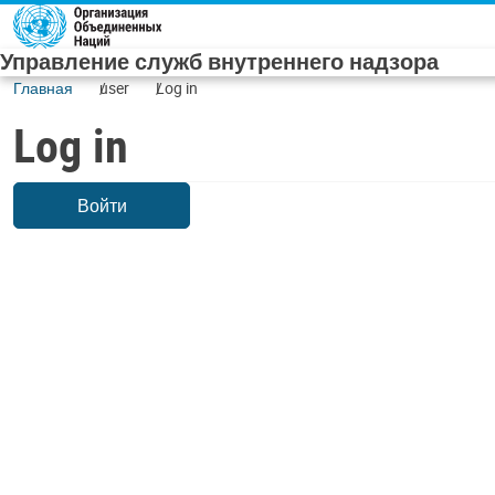
Skip to main content
Управление служб внутреннего надзора
Главная
user
Log in
Log in
Войти