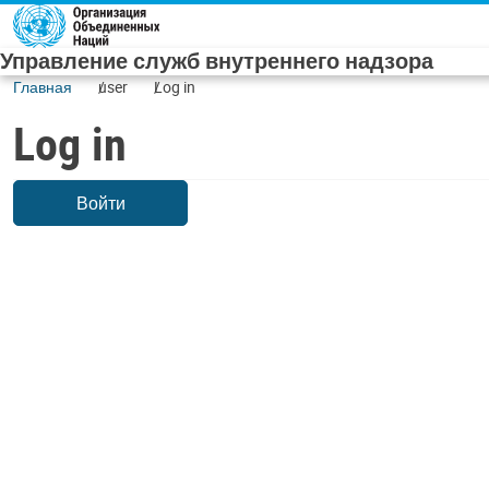
Skip to main content
Управление служб внутреннего надзора
Главная
user
Log in
Log in
Войти