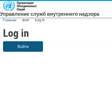
Skip to main content
Управление служб внутреннего надзора
Главная
user
Log in
Log in
Войти