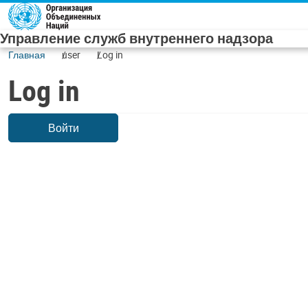
Skip to main content
Управление служб внутреннего надзора
Главная
user
Log in
Log in
Войти