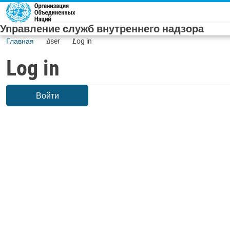
Skip to main content
Управление служб внутреннего надзора
Главная
user
Log in
Log in
Войти