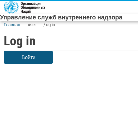
Skip to main content
Управление служб внутреннего надзора
Главная
user
Log in
Log in
Войти