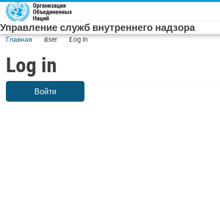
Skip to main content
Управление служб внутреннего надзора
Главная
user
Log in
Log in
Войти