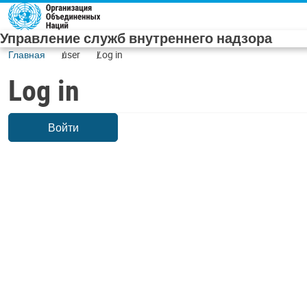
Skip to main content
Управление служб внутреннего надзора
Главная
user
Log in
Log in
Войти