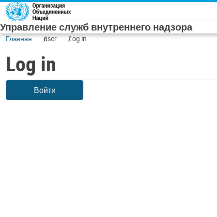
Skip to main content
Управление служб внутреннего надзора
Главная
user
Log in
Log in
Войти