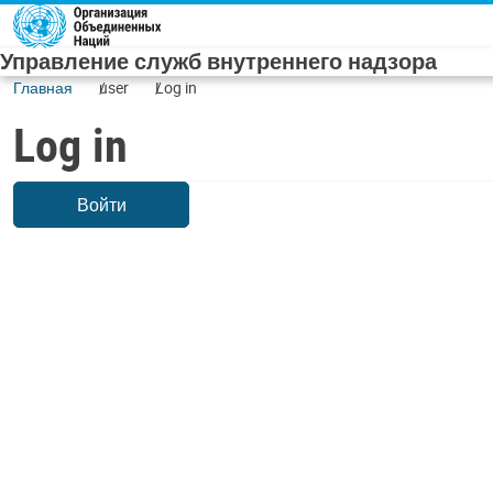
Skip to main content
Управление служб внутреннего надзора
Главная
user
Log in
Log in
Войти