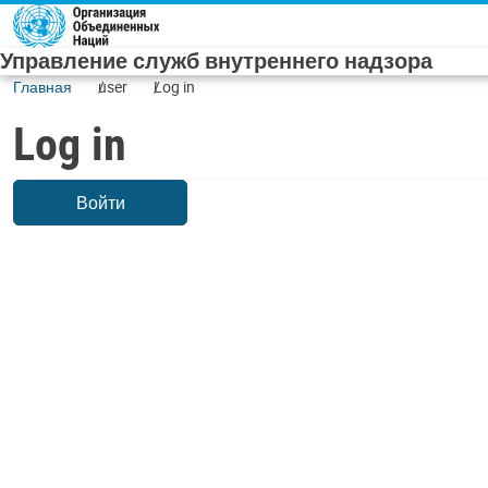
Skip to main content
Управление служб внутреннего надзора
Главная
user
Log in
Log in
Войти